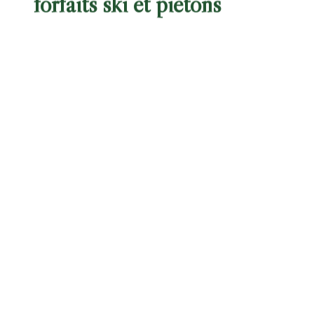
forfaits ski et piétons
Pour les skieurs
Il existe principalement deux possibilités de ski
pass pour les personnes désireuses de skier.
Forfait Chamonix Le Pass
: Couvre les
zones locales, idéales pour débutants et
intermédiaires (Brévent/Flégère, Les Grands
Montets, Le Tour/Vallorcine, La Vormaine,
Le Savoy, Les Planards, Les Chosalets).